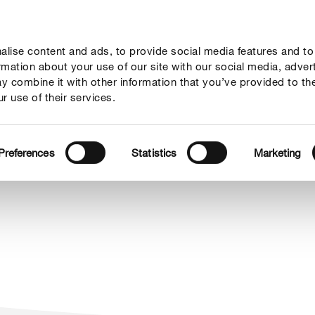
lise content and ads, to provide social media features and to
Megoldások
Fókuszban
Rólunk
ormation about your use of our site with our social media, adver
y combine it with other information that you’ve provided to th
r use of their services.
Preferences
Statistics
Marketing