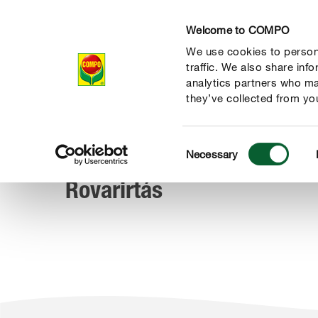
Welcome to COMPO
We use cookies to persona
Termékek
traffic. We also share inf
analytics partners who ma
they’ve collected from you
Consent
Termékek
Növényvédelem
Rovarirtás
Necessary
COMPO
Selection
habkővel
Rovarirtás