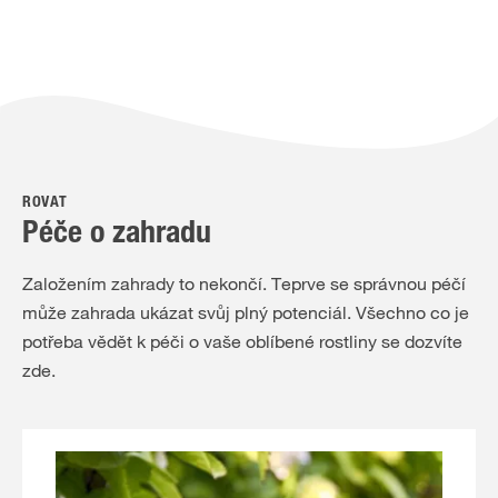
ROVAT
Péče o zahradu
Založením zahrady to nekončí. Teprve se správnou péčí
může zahrada ukázat svůj plný potenciál. Všechno co je
potřeba vědět k péči o vaše oblíbené rostliny se dozvíte
zde.