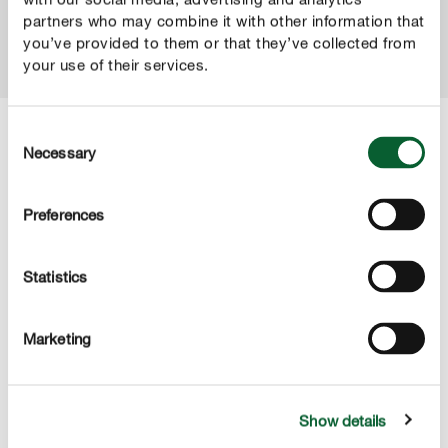
partners who may combine it with other information that
you’ve provided to them or that they’ve collected from
your use of their services.
Consent
Necessary
Selection
ROVAT
Růže
Preferences
Péče o růže je pro každého zahrádkáře královskou
disciplínou. Vysoké nároky různých odrůd vyžadují
Statistics
zkušenou ruku.
Marketing
Show details