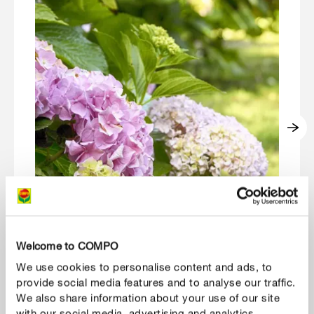
Hortenzia kisokos
Í
Welcome to COMPO
MUTASS TÖBBET
We use cookies to personalise content and ads, to
provide social media features and to analyse our traffic.
We also share information about your use of our site
with our social media, advertising and analytics