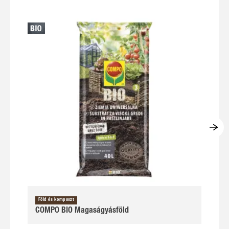
Föld és komposzt
COMPO BIO Magaságyásföld