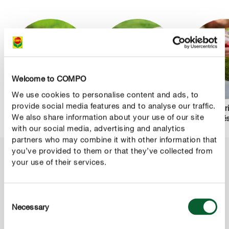
Welcome to COMPO
We use cookies to personalise content and ads, to
provide social media features and to analyse our traffic.
Új pázsit telepítése
Gyeptrágyázás
5 leggyakor
We also share information about your use of our site
lépésről lépésre
egyszerűen
gyep veté
with our social media, advertising and analytics
partners who may combine it with other information that
you’ve provided to them or that they’ve collected from
your use of their services.
A COMPO szakértelme a gyepápolásban
Consent
Necessary
Selection