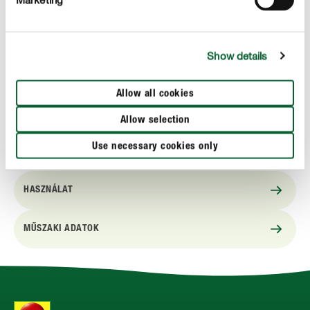
irodában, erkélyen és teraszon), valamint az
üvegházban és a kertben
Show details
természetes alapanyagokkal
kellemes illatú
Allow all cookies
felhasználóbarát
Allow selection
Use necessary cookies only
HASZNÁLAT
MŰSZAKI ADATOK