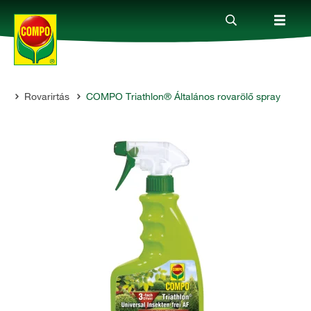
em
Rovarirtás
COMPO Triathlon® Általános rovarölő spray
Termékek
Megoldások
Fókuszban
Rólunk