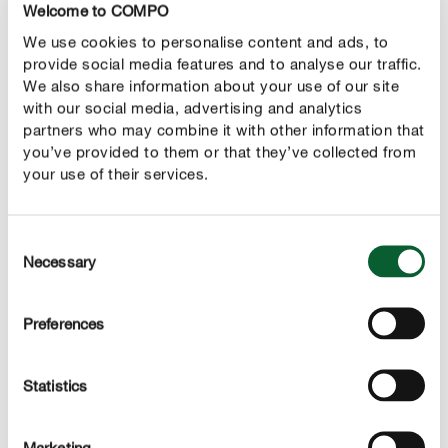
Welcome to COMPO
We use cookies to personalise content and ads, to
provide social media features and to analyse our traffic.
We also share information about your use of our site
with our social media, advertising and analytics
partners who may combine it with other information that
you’ve provided to them or that they’ve collected from
Előnyök
your use of their services.
rovarirtó és akaricid, háromszoros hatású a szúró
szívó-szívó és rágó szájszervű rovarok, valamint a
Consent
takácsatkák ellen
Necessary
Selection
rágó szájszervű rovarok: eszelények, bundásbogár,
zsizsikek, vincellérbogár, tőzeglegyek
Preferences
szúró-szívó szájszervű rovarok: pl. poloskák,
levéltetvek, tripszek, kabócák, de a liszteskék,
Statistics
pajzstetvek (gyapjas és kagylós pajzstetvek)
dísznövényekhez ajánljuk belső terekben (szobában,
Marketing