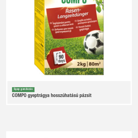
Gyep gondozás
COMPO gyeptrágya hosszúhatású pázsit