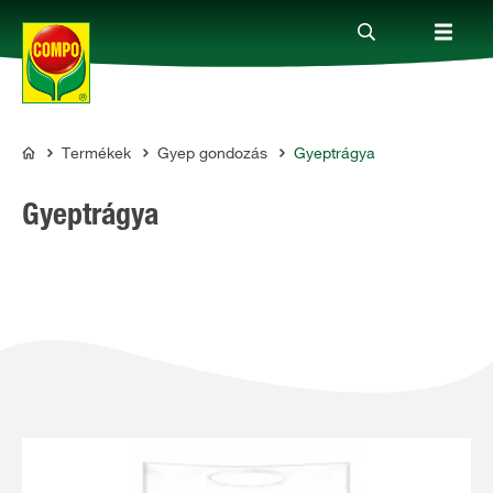
Termékek
Gyep gondozás
Gyeptrágya
Termékek
COMPO
Gyeptrágya
Megoldások
Fókuszban
Rólunk