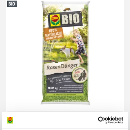
Gyep gondozás
COMPO BIO Natúr Gyeptrágya