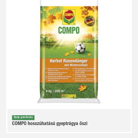
Gyep gondozás
COMPO hosszúhatású gyeptrágya őszi