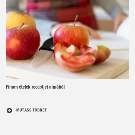
Finom ételek receptjei almából
MUTASS TÖBBET