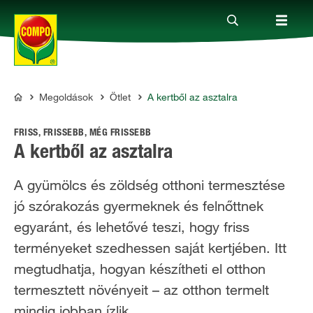
Megoldások
Ötlet
A kertből az asztalra
Termékek
COMPO
FRISS, FRISSEBB, MÉG FRISSEBB
Megoldások
A kertből az asztalra
A gyümölcs és zöldség otthoni termesztése
Fókuszban
jó szórakozás gyermeknek és felnőttnek
egyaránt, és lehetővé teszi, hogy friss
Rólunk
terményeket szedhessen saját kertjében. Itt
megtudhatja, hogyan készítheti el otthon
termesztett növényeit – az otthon termelt
mindig jobban ízlik.