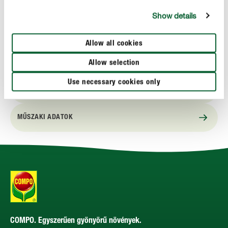
nitrátmentes és csökkentett foszfáttartalmú
Show details
gyermekekre és házi állatokra nem ártalmas
Allow all cookies
Allow selection
Use necessary cookies only
HASZNÁLAT
MŰSZAKI ADATOK
COMPO. Egyszerűen gyönyörű növények.