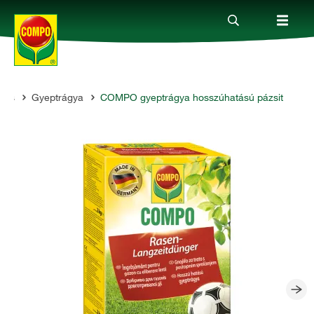
zás
Gyeptrágya
COMPO gyeptrágya hosszúhatású pázsit
Termékek
Megoldások
Fókuszban
Rólunk