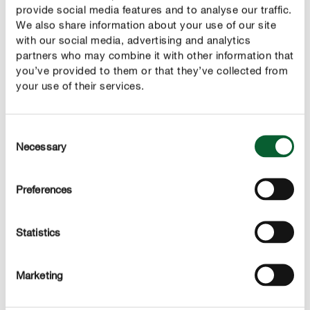
provide social media features and to analyse our traffic.
We also share information about your use of our site
with our social media, advertising and analytics
partners who may combine it with other information that
you’ve provided to them or that they’ve collected from
your use of their services.
Előnyök
Consent
sűrű és sötétzöld gyep, amely gyomoktól és mohától
Necessary
Selection
mentes
hosszan tartó hatás akár 3 hónapig
Preferences
az összes szükséges tápanyag egy szemcsében
Statistics
a gyep kiégésének veszélye nélkül használható
jól látható, azonnali életteli hatás, hirtelen
Marketing
növekedés nélkül
védi a talajt és a természeti környezetet: