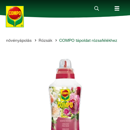
 és növényápolás
Rózsák
COMPO tápoldat rózsafélékhez
Termékek
Megoldások
Fókuszban
Rólunk