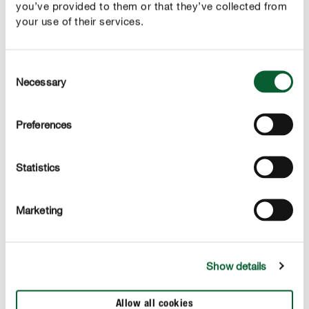
you’ve provided to them or that they’ve collected from
your use of their services.
Consent
Necessary
Selection
Előnyök
speciális ásványi folyékony műtrágya minden
Preferences
rózsára cserépben, kaspóban és szabadföldi rózsára
azonnali hatással, stimulálja a gyökérnövekedést és
Statistics
biztosítja a növény optimális növekedését
extra magnézium az intenzív virágzásért és
Marketing
ellenállóbbá teszi a növényt
Show details
HASZNÁLAT
Allow all cookies