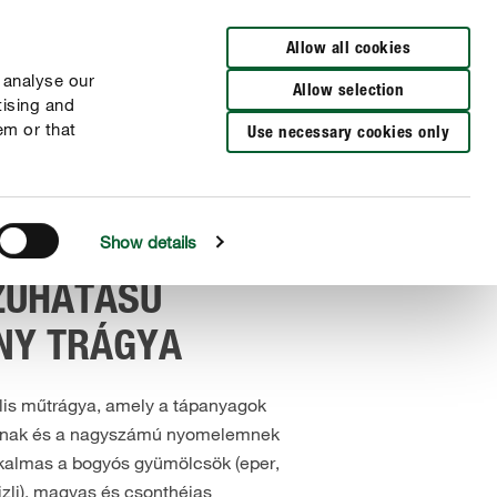
Allow all cookies
 analyse our
Allow selection
tising and
em or that
Use necessary cookies only
Show details
ZÚHATÁSÚ
NY TRÁGYA
lis műtrágya, amely a tápanyagok
ának és a nagyszámú nyomelemnek
kalmas a bogyós gyümölcsök (eper,
izli), magvas és csonthéjas