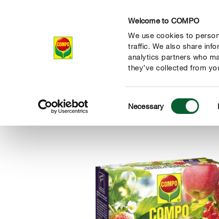
Welcome to COMPO
We use cookies to persona
Termékek
traffic. We also share inf
analytics partners who ma
they’ve collected from you
Consent
Termékek
Trágyázás és növényápolás
Fűszerek,gyümöl
Necessary
COMPO
Selection
habkővel