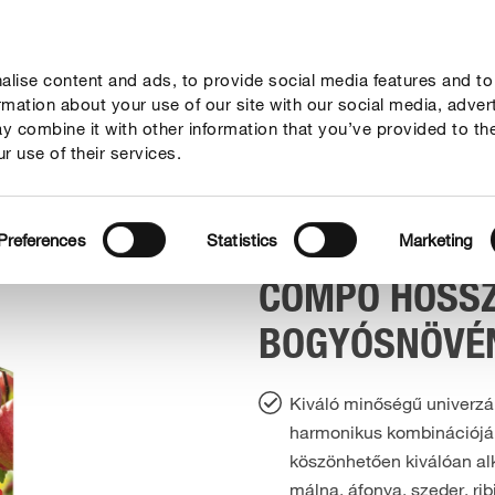
lise content and ads, to provide social media features and to
Megoldások
Fókuszban
Rólunk
ormation about your use of our site with our social media, adver
y combine it with other information that you’ve provided to th
r use of their services.
csök és zöldségek
COMPO HOSSZÚHATÁSÚ BOGYÓSNÖVÉNY TRÁGYA
Preferences
Statistics
Marketing
COMPO HOSS
BOGYÓSNÖVÉ
Kiváló minőségű univerzá
harmonikus kombinációj
köszönhetően kiválóan al
málna, áfonya, szeder, rib