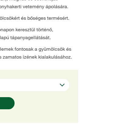
onyhakerti vetemény ápolására.
ölcsökért és bőséges termésért.
ónapon keresztül történő,
lapú tápanyagellátását.
lemek fontosak a gyümölcsök és
s zamatos ízének kialakulásához.