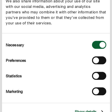
We also share information about your use of our site
with our social media, advertising and analytics
partners who may combine it with other information that
you’ve provided to them or that they’ve collected from
your use of their services.
Előnyök
Consent
nagyon gyorsan csökkenti a gyephézagok méretét
Necessary
Selection
bármelyik gyepen
korai vetés: már 5 ° C talajhőmérsékleten is
Preferences
lehetséges
kiváló minőségű, egyedi fűmagfajták keveréke;
Statistics
osztályozás RSM 3.2
minőségi vetőmag és innovatív technológia, mely
Marketing
biztonságos és gyors csírázást biztosít kedvezőtlen
időjárás mellett is
Show details