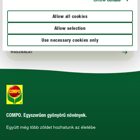
a magok egyedi zöld színe biztonságosan véd a
növényevő madaraktól, mert nem tekintik
tápláléknak a magokat
Allow all cookies
Allow selection
Use necessary cookies only
HASZNÁLAT
COMPO. Egyszerűen gyönyörű növények.
Együtt még több zöldet hozhatunk az életébe