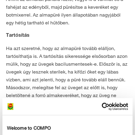
fahéjat az edényből, majd pürésítse a keveréket egy
botmixerrel. Az almapüré ilyen állapotában nagyjából
egy hétig tartható el hűtőben.
Tartósítás
Ha azt szeretné, hogy az almapüré tovább elálljon,
tartósíthatja is. A tartósítás sikeressége elsősorban azon
múlik, hogy az üvegek bacilusmentesek-e. Először is, az
üvegek úgy lesznek sterilek, ha kifőzi őket egy lábas
vízben, ami azt jelenti, hogy a püré tovább eláll bennük.
Másodszor, melegítse fel az üveget az előtt is, hogy
beletöltené a forró almakeveréket, hogy az üveg ne
repedjen el a forróságtól. Ha csavaros befőttes üvegeket
gyűjtött, lezárás után fordítsa őket fejjel lefelé addig,
amíg a keverék ki nem hűl. Ezzel megöli a maradék
baktériumot is. Amikor üvegbe kerül, csíramentes,
Welcome to COMPO
vákuumosan lezárt állapotban, a püré legalább egy évig