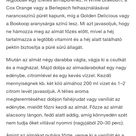
Cox Orange vagy a Berlepsch felhasználásával
narancsszínű pürét kapunk, míg a Golden Delicious vagy
a Boskoop aranysárga színű lesz. Mi azt javasoljuk, hogy
ne hámozza meg az almát főzés előtt, mivel a héj
tartalmazza a legtöbb vitamint és a héj alatt található
pektin biztosítja a püré sűrű állagát.
Miután az almát négy darabba vágta, vágja ki a csutkát
és a magházat. Majd dobja az almadarabokat egy nagy
edénybe, citromlével és egy kevés vízzel. Kezdő
mennyiségnek kb. két kiló almához 200 ml vizet és 1–2
citrom levét javasoljuk. A télies aroma
megteremtéséhez dobjon fahéjrudat vagy vaníliát az
edénybe, mielőtt főzni kezdi az almát. Főzze az almát
alacsony lángon, fedő alatt addig, amíg könnyedén szét
nem tudja őket villával nyomni (nagyjából 20–30 perc).
Amint az almákat puhára főzte, vegye ki a vaníliát és a