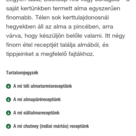
saját kertünkben termett alma egyszerűen
finomabb. Télen sok kerttulajdonosnál
hegyekben áll az alma a pincében, arra
várva, hogy készüljön belőle valami. Itt négy
finom étel receptjét találja almából, és
tippjeinket a megfelelő fajtákhoz.
Tartalomjegyzék
A mi téli almaturmixreceptünk
A mi almapüréreceptünk
A mi sültalmareceptünk
A mi chutney (indiai mártás) receptünk