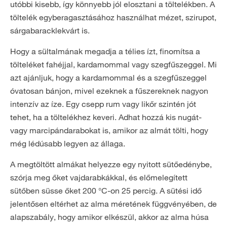
utóbbi kisebb, így könnyebb jól elosztani a töltelékben. A
töltelék egyberagasztásához használhat mézet, szirupot,
sárgabaracklekvárt is.
Hogy a sültalmának megadja a télies ízt, finomítsa a
tölteléket fahéjjal, kardamommal vagy szegfűszeggel. Mi
azt ajánljuk, hogy a kardamommal és a szegfűszeggel
óvatosan bánjon, mivel ezeknek a fűszereknek nagyon
intenzív az íze. Egy csepp rum vagy likőr szintén jót
tehet, ha a töltelékhez keveri. Adhat hozzá kis nugát-
vagy marcipándarabokat is, amikor az almát tölti, hogy
még lédúsabb legyen az állaga.
A megtöltött almákat helyezze egy nyitott sütőedénybe,
szórja meg őket vajdarabkákkal, és előmelegített
sütőben süsse őket 200 °C-on 25 percig. A sütési idő
jelentősen eltérhet az alma méretének függvényében, de
alapszabály, hogy amikor elkészül, akkor az alma húsa