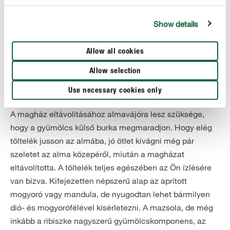
A sültalma nagy klasszikus a téli almareceptek között, és
Show details
itt semmi sem szab gátat a kreativitásnak. Hogy az alma
biztosan megőrizze a formáját és az aromáját főzés
közben, a főzőalmák fajtái közül válasszon. A klasszikus
Allow all cookies
német főzőalma a Boskoop, de a Cox Orange, a
Allow selection
Berlepsch, az Elstar és a Jonagold is kiváló, ha sültalmát
Use necessary cookies only
szeretnénk készíteni.
A magház eltávolításához almavájóra lesz szüksége,
hogy a gyümölcs külső burka megmaradjon. Hogy elég
töltelék jusson az almába, jó ötlet kivágni még pár
szeletet az alma közepéről, miután a magházat
eltávolította. A töltelék teljes egészében az Ön ízlésére
van bízva. Kifejezetten népszerű alap az aprított
mogyoró vagy mandula, de nyugodtan lehet bármilyen
dió- és mogyorófélével kísérletezni. A mazsola, de még
inkább a ribiszke nagyszerű gyümölcskomponens, az