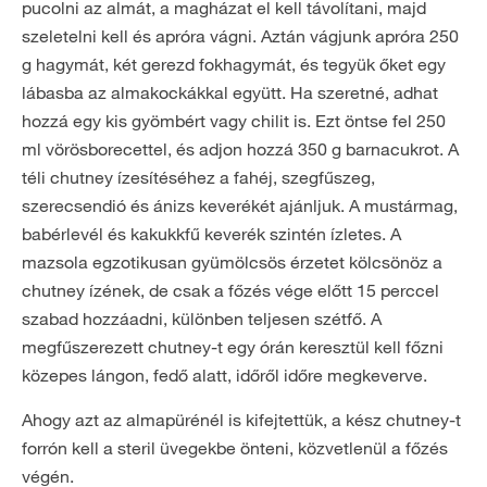
pucolni az almát, a magházat el kell távolítani, majd
szeletelni kell és apróra vágni. Aztán vágjunk apróra 250
g hagymát, két gerezd fokhagymát, és tegyük őket egy
lábasba az almakockákkal együtt. Ha szeretné, adhat
hozzá egy kis gyömbért vagy chilit is. Ezt öntse fel 250
ml vörösborecettel, és adjon hozzá 350 g barnacukrot. A
téli chutney ízesítéséhez a fahéj, szegfűszeg,
szerecsendió és ánizs keverékét ajánljuk. A mustármag,
babérlevél és kakukkfű keverék szintén ízletes. A
mazsola egzotikusan gyümölcsös érzetet kölcsönöz a
chutney ízének, de csak a főzés vége előtt 15 perccel
szabad hozzáadni, különben teljesen szétfő. A
megfűszerezett chutney-t egy órán keresztül kell főzni
közepes lángon, fedő alatt, időről időre megkeverve.
Ahogy azt az almapürénél is kifejtettük, a kész chutney-t
forrón kell a steril üvegekbe önteni, közvetlenül a főzés
végén.