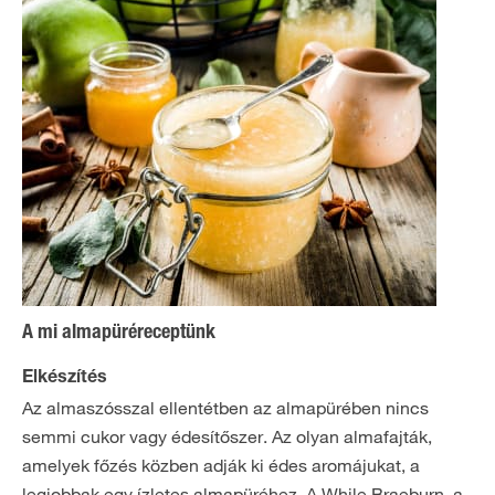
A mi almapüréreceptünk
Elkészítés
Az almaszósszal ellentétben az almapürében nincs
semmi cukor vagy édesítőszer. Az olyan almafajták,
amelyek főzés közben adják ki édes aromájukat, a
legjobbak egy ízletes almapüréhez. A While Braeburn, a