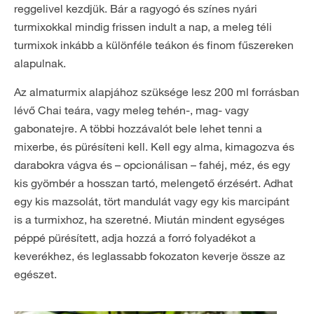
reggelivel kezdjük. Bár a ragyogó és színes nyári
turmixokkal mindig frissen indult a nap, a meleg téli
turmixok inkább a különféle teákon és finom fűszereken
alapulnak.
Az almaturmix alapjához szüksége lesz 200 ml forrásban
lévő Chai teára, vagy meleg tehén-, mag- vagy
gabonatejre. A többi hozzávalót bele lehet tenni a
mixerbe, és pürésíteni kell. Kell egy alma, kimagozva és
darabokra vágva és – opcionálisan – fahéj, méz, és egy
kis gyömbér a hosszan tartó, melengető érzésért. Adhat
egy kis mazsolát, tört mandulát vagy egy kis marcipánt
is a turmixhoz, ha szeretné. Miután mindent egységes
péppé pürésített, adja hozzá a forró folyadékot a
keverékhez, és leglassabb fokozaton keverje össze az
egészet.