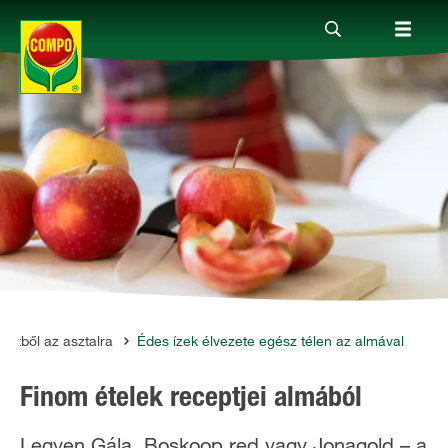
Termékek
Megoldások
Fókuszban
Rólunk
kertből az asztalra
Édes ízek élvezete egész télen az almával
Finom ételek receptjei almából
Legyen Gála, Boskoop red vagy Jonagold – a