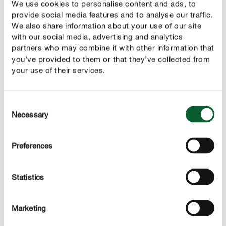
We use cookies to personalise content and ads, to
eláll. Az almapürét befőzőüvegbe, vagy csatos üvegbe is
provide social media features and to analyse our traffic.
teheti, mivel abban rendszerint még tovább eláll a
We also share information about your use of our site
with our social media, advertising and analytics
tartalmuk.
partners who may combine it with other information that
you’ve provided to them or that they’ve collected from
your use of their services.
Consent
Necessary
Selection
Preferences
Statistics
Marketing
A mi sültalmareceptünk