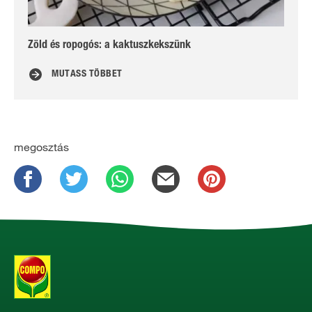
Zöld és ropogós: a kaktuszkekszünk
Ki
MUTASS TÖBBET
megosztás