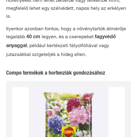
növényeket nem lehet beltérbe vagy télikertbe vinni,
megfelelő lehet egy szélvédett, napos hely az erkélyen
is.
Ilyenkor azonban fontos, hogy a növénytartók átmérője
legalább
legyen, és a cserepeket
40 cm
fagyvédő
, például kertészeti fátyolfóliával vagy
anyaggal
jutazsákkal szigeteljék a hideg ellen.
Compo termékek a hortenziák gondozásához