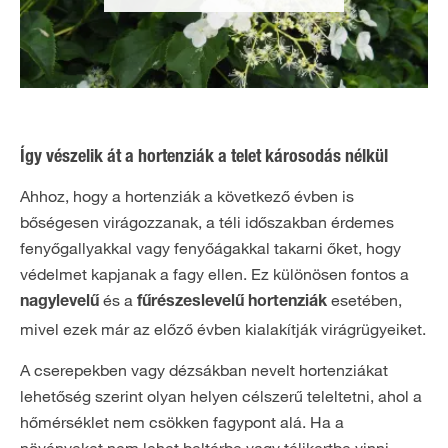
Így vészelik át a hortenziák a telet károsodás nélkül
Ahhoz, hogy a hortenziák a következő évben is
bőségesen virágozzanak, a téli időszakban érdemes
fenyőgallyakkal vagy fenyőágakkal takarni őket, hogy
védelmet kapjanak a fagy ellen. Ez különösen fontos a
és a
esetében,
nagylevelű
fűrészeslevelű hortenziák
mivel ezek már az előző évben kialakítják virágrügyeiket.
A cserepekben vagy dézsákban nevelt hortenziákat
lehetőség szerint olyan helyen célszerű teleltetni, ahol a
hőmérséklet nem csökken fagypont alá. Ha a