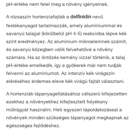
pH-értéke nem felel meg a növény igényeinek.
A rózsaszín hortenziafajták a
nevű
delfinidin
festékanyagot tartalmazzák, amely alumíniummal és
savanyú talajjal (körülbelül pH 4-5) reakcióba lépve kék
színt eredményez. Az alumínium mikroelemnek számít,
és savanyú közegben válik felvehetővé a növény
számára. Ha az öntözés kemény vízzel történik, a talaj
pH-értéke emelkedik, így a gyökerek már nem tudják
felvenni az alumíniumot. Az intenzív kék virágszín
eléréséhez érdemes eleve kék virágú fajtát választani.
A hortenziák tápanyagellátásához célszerű kifejezetten
ezekhez a növényekhez kifejlesztett folyékony
műtrágyát használni. Heti egyszeri tápoldatozással a
növények minden szükséges tápanyagot megkapnak az
egészséges fejlődéshez.