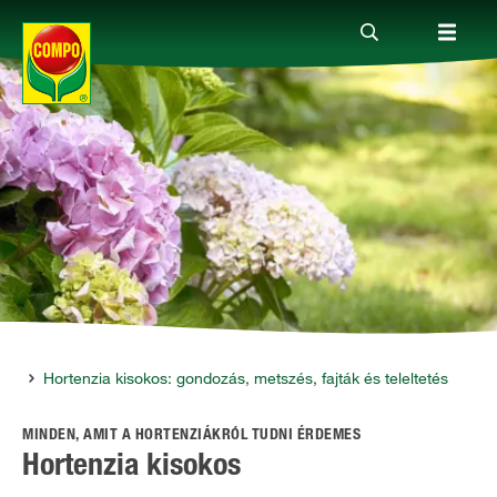
Termékek
Megoldások
Fókuszban
Rólunk
zás
Hortenzia kisokos: gondozás, metszés, fajták és teleltetés
MINDEN, AMIT A HORTENZIÁKRÓL TUDNI ÉRDEMES
Hortenzia kisokos