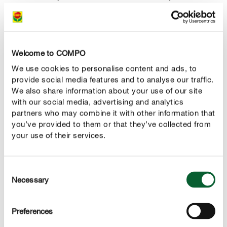
virágrügyeiket. Ezért a virágzás után ajánlott
eltávolítani az idősebb hajtásokat. Tavasszal csak
mérsékelt metszés javasolt: elsősorban az elhalt
vagy elfagyott részeket célszerű levágni az utolsó
Welcome to COMPO
egészséges rügy felett.
We use cookies to personalise content and ads, to
provide social media features and to analyse our traffic.
Kivétel: „Endless Summer” hortenzia:
We also share information about your use of our site
Ez a fajta eltér a többi nagylevelű hortenziától.
with our social media, advertising and analytics
Tavasszal vagy akár nyáron is erősebben
partners who may combine it with other information that
visszavágható, mivel új hajtásokat hoz, és továbbra
you’ve provided to them or that they’ve collected from
your use of their services.
is bőségesen virágzik.
Consent
A LEGFONTOSABB FAJTÁK
Necessary
Selection
Hortenzia formák és színek gazdag választéka
Preferences