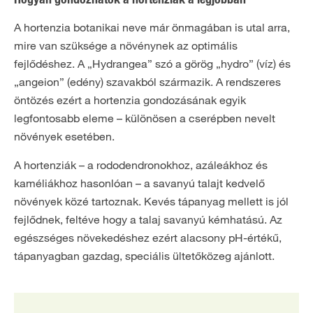
Hogyan gondozhatók a hortenziák a legjobban
A hortenzia botanikai neve már önmagában is utal arra,
mire van szüksége a növénynek az optimális
fejlődéshez. A „Hydrangea” szó a görög „hydro” (víz) és
„angeion” (edény) szavakból származik. A rendszeres
öntözés ezért a hortenzia gondozásának egyik
legfontosabb eleme – különösen a cserépben nevelt
növények esetében.
A hortenziák – a rododendronokhoz, azáleákhoz és
kaméliákhoz hasonlóan – a savanyú talajt kedvelő
növények közé tartoznak. Kevés tápanyag mellett is jól
fejlődnek, feltéve hogy a talaj savanyú kémhatású. Az
egészséges növekedéshez ezért alacsony pH-értékű,
tápanyagban gazdag, speciális ültetőközeg ajánlott.