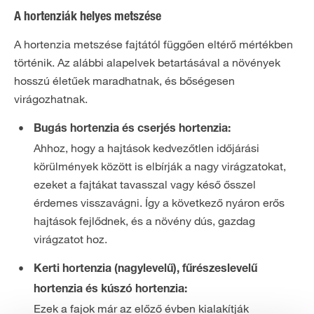
A hortenziák helyes metszése
A hortenzia metszése fajtától függően eltérő mértékben
történik. Az alábbi alapelvek betartásával a növények
hosszú életűek maradhatnak, és bőségesen
virágozhatnak.
Bugás hortenzia és cserjés hortenzia:
Ahhoz, hogy a hajtások kedvezőtlen időjárási
körülmények között is elbírják a nagy virágzatokat,
ezeket a fajtákat tavasszal vagy késő ősszel
érdemes visszavágni. Így a következő nyáron erős
hajtások fejlődnek, és a növény dús, gazdag
virágzatot hoz.
Kerti hortenzia (nagylevelű), fűrészeslevelű
hortenzia és kúszó hortenzia:
Ezek a fajok már az előző évben kialakítják