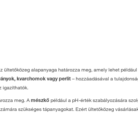
n az ültetőközeg alapanyaga határozza meg, amely lehet példáu
– hozzáadásával a tulajdonsá
ányok, kvarchomok vagy perlit
 igazíthatók.
tározza meg. A
például a pH-érték szabályozására szol
mészkő
 számára szükséges tápanyagokat. Ezért ültetőközeg vásárlás