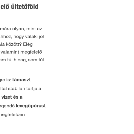
elő ültetőföld
mára olyan, mint az
hhoz, hogy valaki jól
la között? Elég
, valamint megfelelő
em túl hideg, sem túl
re is:
támaszt
ltal stabilan tartja a
vizet és a
legendő
levegőpórust
megfelelően