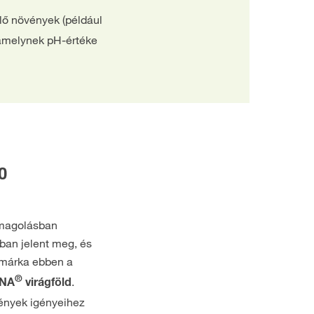
ylő növények (például
 amelynek pH-értéke
O
omagolásban
ban jelent meg, és
 márka ebben a
®
.
NA
virágföld
ények igényeihez