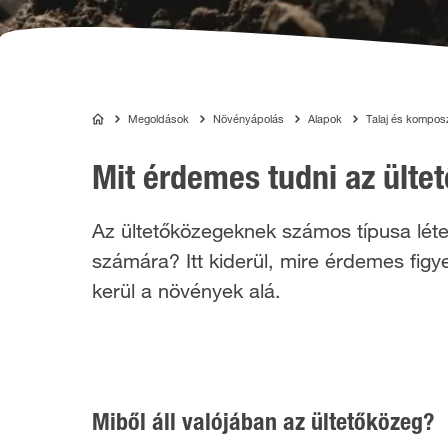
Megoldások
Növényápolás
Alapok
Talaj és kompos
COMPO
Mit érdemes tudni az ülte
Az ültetőközegeknek számos típusa léte
számára? Itt kiderül, mire érdemes figy
kerül a növények alá.
Miből áll valójában az ültetőközeg?