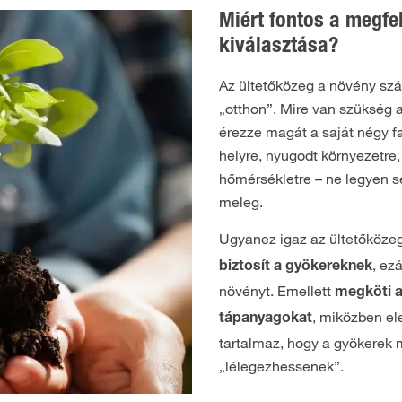
Miért fontos a megfel
kiválasztása?
Az ültetőközeg a növény szá
„otthon”. Mire van szükség a
érezze magát a saját négy fa
helyre, nyugodt környezetre
hőmérsékletre – ne legyen s
meleg.
Ugyanez igaz az ültetőközeg
, ezá
biztosít a gyökereknek
növényt. Emellett
megköti a 
, miközben e
tápanyagokat
tartalmaz, hogy a gyökerek 
„lélegezhessenek”.