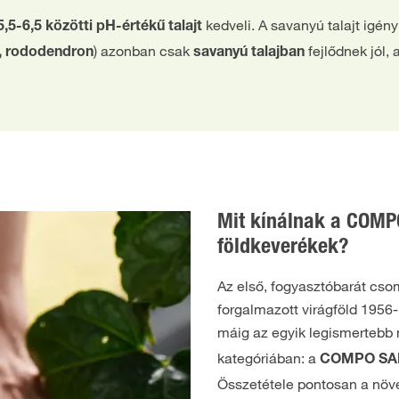
kedveli. A savanyú talajt igén
5,5-6,5 közötti pH-értékű talajt
) azonban csak
fejlődnek jól,
a, rododendron
savanyú talajban
Mit kínálnak a COMP
földkeverékek?
Az első, fogyasztóbarát cs
forgalmazott virágföld 1956-
máig az egyik legismertebb
kategóriában: a
COMPO SA
Összetétele pontosan a növ