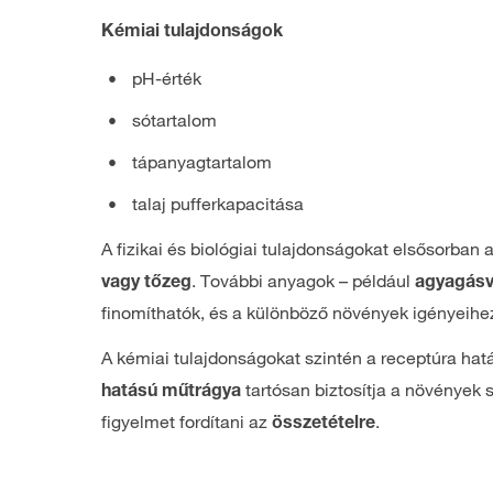
Kémiai tulajdonságok
pH-érték
sótartalom
tápanyagtartalom
talaj pufferkapacitása
A fizikai és biológiai tulajdonságokat elsősorba
. További anyagok – például
vagy tőzeg
agyagásv
finomíthatók, és a különböző növények igényeihez
A kémiai tulajdonságokat szintén a receptúra ha
tartósan biztosítja a növények
hatású műtrágya
figyelmet fordítani az
.
összetételre