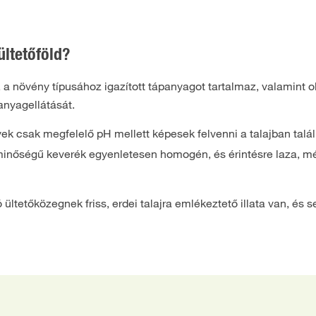
ültetőföld?
 növény típusához igazított tápanyagot tartalmaz, valamint ol
anyagellátását.
yek csak megfelelő pH mellett képesek felvenni a talajban talá
 minőségű keverék egyenletesen homogén, és érintésre laza, mé
jó ültetőközegnek friss, erdei talajra emlékeztető illata van, 