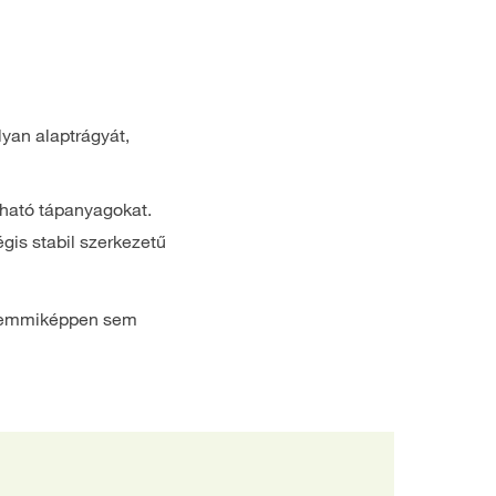
yan alaptrágyát,
lható tápanyagokat.
gis stabil szerkezetű
és semmiképpen sem