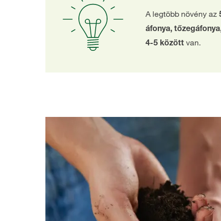
A legtöbb növény az
áfonya, tőzegáfony
van.
4-5 között