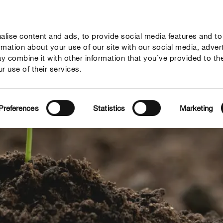
lise content and ads, to provide social media features and to
Megoldások
Fókuszban
Rólunk
ormation about your use of our site with our social media, adver
y combine it with other information that you’ve provided to th
r use of their services.
Preferences
Statistics
Marketing