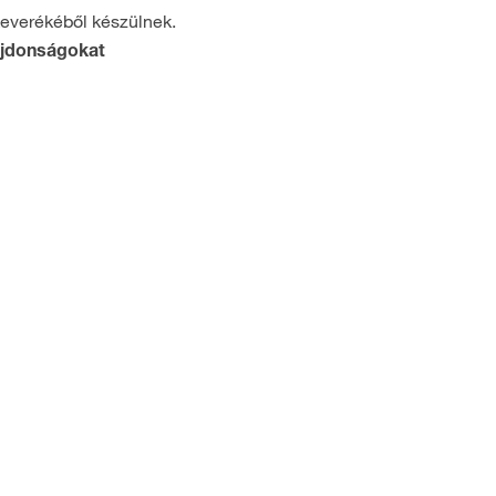
everékéből készülnek.
ulajdonságokat