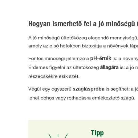
Hogyan ismerhető fel a jó minőségű 
A jó minőségű ültetőközeg elegendő mennyiségű, a
amely az első hetekben biztosítja a növények táp
Fontos minőségi jellemző a
is: a növén
pH-érték
Érdemes figyelni az ültetőközeg
is: a jó
állagára
részecskékre esik szét.
Végül egy egyszerű
is segíthet: a 
szagláspróba
lehet dohos vagy rothadásra emlékeztető szagú.
Tipp