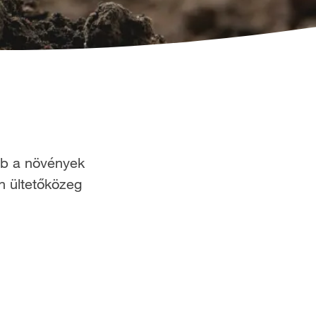
bb a növények
n ültetőközeg