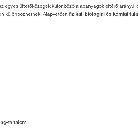
az egyes ültetőközegek különböző alapanyagok eltérő arányú k
ősen különbözhetnek. Alapvetően
fizikai, biológiai és kémiai t
ag-tartalom