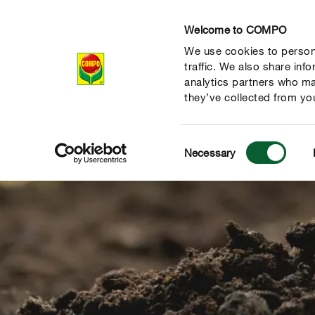
Welcome to COMPO
We use cookies to persona
Termékek
traffic. We also share inf
analytics partners who ma
they’ve collected from you
Consent
Necessary
Selection
habkővel