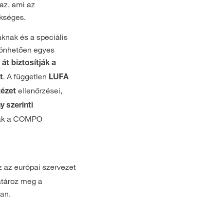
az, ami az
kséges.
áknak és a speciális
önhetően egyes
 át biztosítják a
. A független
t
LUFA
ellenőrzései,
tézet
 szerinti
ják a COMPO
z az európai szervezet
atároz meg a
óan.