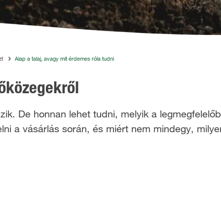
zt
Alap a talaj, avagy mit érdemes róla tudni
tőközegekről
zik. De honnan lehet tudni, melyik a legmegfelelő
elni a vásárlás során, és miért nem mindegy, milye