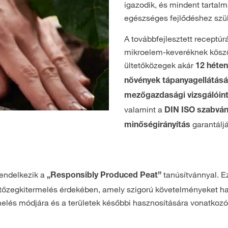
igazodik, és mindent tartalm
egészséges fejlődéshez szü
A továbbfejlesztett receptúr
mikroelem-keveréknek kösz
ültetőközegek akár
12 héten
növények tápanyagellátásá
mezőgazdasági vizsgálóin
valamint a
DIN ISO szabvány
garantál
minőségirányítás
endelkezik a
tanúsítvánnyal. E
„Responsibly Produced Peat”
ős tőzegkitermelés érdekében, amely szigorú követelményeket h
rmelés módjára és a területek későbbi hasznosítására vonatkoz