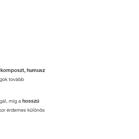
l
komposzt, humusz
gok tovább
gál, míg a
hosszú
akor érdemes különös