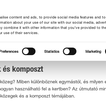
lise content and ads, to provide social media features and to
Megoldások
Fókuszban
Rólunk
ormation about your use of our site with our social media, adver
y combine it with other information that you’ve provided to th
r use of their services.
zt
Preferences
Statistics
Marketing
k és komposzt
tetőközeg? Miben különböznek egymástól, és milyen 
hogyan használható fel a kertben? Az útmutató mi
etőközegek és a komposzt témájában.