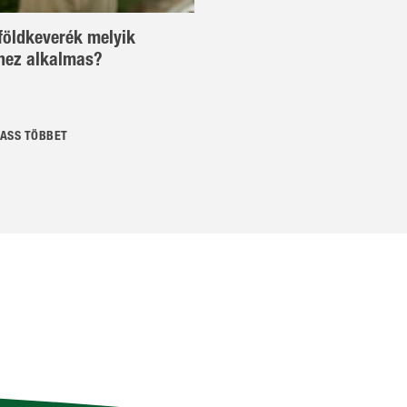
földkeverék melyik
hez alkalmas?
ASS TÖBBET