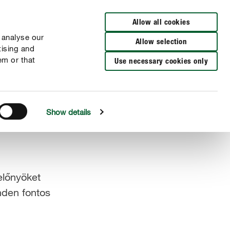
Allow all cookies
 analyse our
Allow selection
tising and
em or that
Use necessary cookies only
Show details
előnyöket
nden fontos