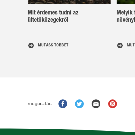
Mit érdemes tudni az
Melyik 
ültetőközegekről
növény
MUTASS TÖBBET
MUT
megosztás