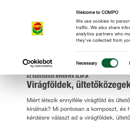
Welcome to COMPO
We use cookies to persona
Termékek
traffic. We also share inf
analytics partners who ma
they’ve collected from you
Consent
Megoldások
Növényápolás
Alapok
Talaj és kompos
Necessary
COMPO
Selection
habkővel
AZ EGÉSZSÉGES NÖVÉNYEK ALAPJA
Virágföldek, ültetőközege
Miért létezik ennyiféle virágföld és ül
kínálnak? Mi pontosan a komposzt, és 
kérdésre választ ad a virágföldek, ült