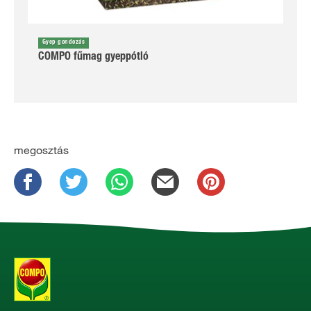
Gyep gondozás
COMPO fűmag gyeppótló
megosztás