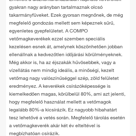
gyakran nagy arányban tartalmaznak olcsó
takarmányfüveket. Ezek gyorsan megnőnek, de még
megfelelő gondozás mellett sem képeznek sűrű,
egyenletes gyepfelületet. A COMPO
vetőmagkeverékek ezzel szemben speciális
kezelésen esnek át, amelynek köszönhetően jobban
ellenállnak a kedvezőtlen időjárási körülményeknek.
Még akkor is, ha az éjszakák hűvösebbek, vagy a
vízellátás nem mindig ideális, a minőségi, kezelt
vetőmag nagy valószínűséggel szép, zöld felületet
eredményez. A keverékek csírázóképessége is
kiemelkedően magas, körülbelül 80%, ami azt jelenti,
hogy megfelelő használat mellett a vetőmagok
legalább 80%-a kicsírázik. Ez nagyobb hibahatárt
tesz lehetővé a vetés során. Megfelelő tárolás esetén
a vetőmagkeverék akár két év elteltével is
megbízhatóan csírázik.