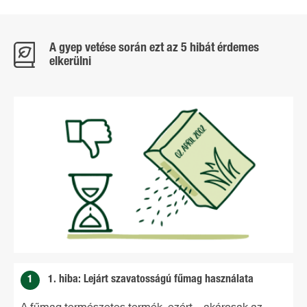
A gyep vetése során ezt az 5 hibát érdemes
elkerülni
1
1. hiba: Lejárt szavatosságú fűmag használata
A fűmag természetes termék, ezért – akárcsak az