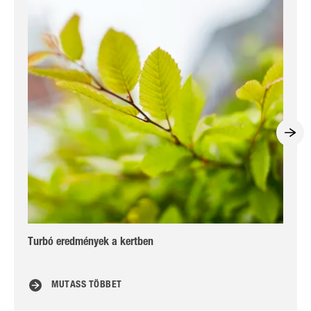
Turbó eredmények a kertben
Fel
pá
MUTASS TÖBBET