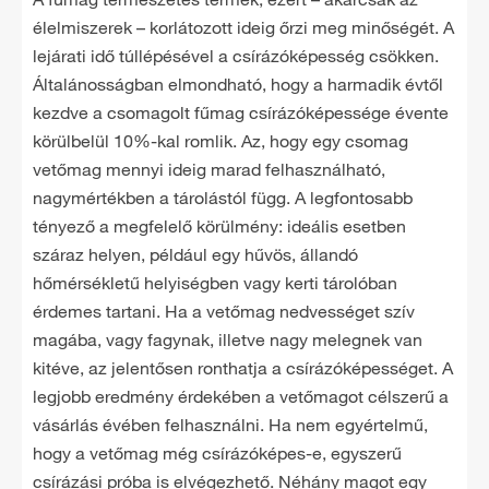
élelmiszerek – korlátozott ideig őrzi meg minőségét. A
lejárati idő túllépésével a csírázóképesség csökken.
Általánosságban elmondható, hogy a harmadik évtől
kezdve a csomagolt fűmag csírázóképessége évente
körülbelül 10%-kal romlik. Az, hogy egy csomag
vetőmag mennyi ideig marad felhasználható,
nagymértékben a tárolástól függ. A legfontosabb
tényező a megfelelő körülmény: ideális esetben
száraz helyen, például egy hűvös, állandó
hőmérsékletű helyiségben vagy kerti tárolóban
érdemes tartani. Ha a vetőmag nedvességet szív
magába, vagy fagynak, illetve nagy melegnek van
kitéve, az jelentősen ronthatja a csírázóképességet. A
legjobb eredmény érdekében a vetőmagot célszerű a
vásárlás évében felhasználni. Ha nem egyértelmű,
hogy a vetőmag még csírázóképes-e, egyszerű
csírázási próba is elvégezhető. Néhány magot egy