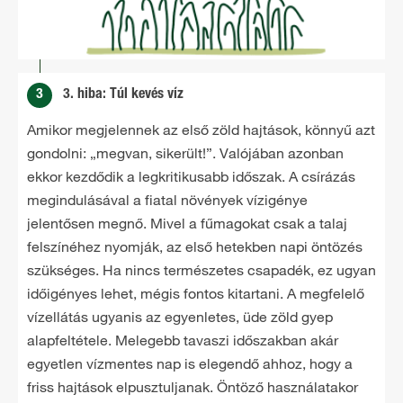
3
3. hiba: Túl kevés víz
Amikor megjelennek az első zöld hajtások, könnyű azt
gondolni: „megvan, sikerült!”. Valójában azonban
ekkor kezdődik a legkritikusabb időszak. A csírázás
megindulásával a fiatal növények vízigénye
jelentősen megnő. Mivel a fűmagokat csak a talaj
felszínéhez nyomják, az első hetekben napi öntözés
szükséges. Ha nincs természetes csapadék, ez ugyan
időigényes lehet, mégis fontos kitartani. A megfelelő
vízellátás ugyanis az egyenletes, üde zöld gyep
alapfeltétele. Melegebb tavaszi időszakban akár
egyetlen vízmentes nap is elegendő ahhoz, hogy a
friss hajtások elpusztuljanak. Öntöző használatakor