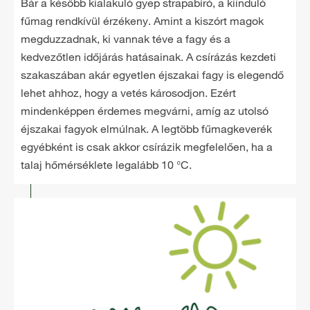
Bár a később kialakuló gyep strapabíró, a kiinduló
fűmag rendkívül érzékeny. Amint a kiszórt magok
megduzzadnak, ki vannak téve a fagy és a
kedvezőtlen időjárás hatásainak. A csírázás kezdeti
szakaszában akár egyetlen éjszakai fagy is elegendő
lehet ahhoz, hogy a vetés károsodjon. Ezért
mindenképpen érdemes megvárni, amíg az utolsó
éjszakai fagyok elmúlnak. A legtöbb fűmagkeverék
egyébként is csak akkor csírázik megfelelően, ha a
talaj hőmérséklete legalább 10 °C.