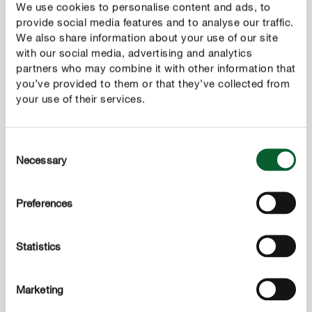
We use cookies to personalise content and ads, to
A fűmag számára nem érdemes megnehezíteni a
provide social media features and to analyse our traffic.
kiindulási feltételeket. Túl kemény, tömör talajban a
We also share information about your use of our site
finom csíranövények nehezebben gyökereznek meg,
with our social media, advertising and analytics
és az öntözővíz is rosszabbul szivárog be. Erősebb
partners who may combine it with other information that
you’ve provided to them or that they’ve collected from
esőzések esetén ráadásul a magok könnyen
your use of their services.
kimosódhatnak, illetve fennáll a veszélye annak is,
hogy a nedvesség hatására bepenészednek, így
használhatatlanná válnak. A vetés előtt ezért célszerű
Consent
a talajt ásóval vagy ásóvillával fellazítani, majd a
Necessary
Selection
nagyobb rögöket gereblyével szétmorzsolni. A
nagyobb köveket és fadarabokat is el kell távolítani.
Preferences
Gyengébb talajminőség esetén érdemes finoman
átszitált komposztot vagy csírázást segítő speciális
Statistics
közeget hozzáadni. A csírázóképességet homok vagy
kifejezetten gyephez való talajkeverék is javíthatja.
Ha a talaj minősége bizonytalan, érdemes a kert
Marketing
kialakítása előtt talajmintát bevizsgáltatni egy