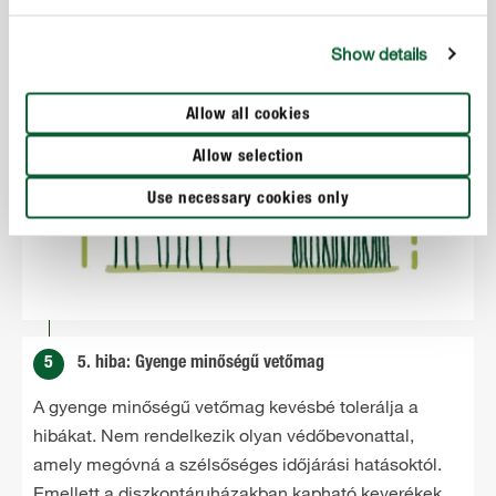
szaküzletben vagy kertészeti központban.
Show details
Allow all cookies
Allow selection
Use necessary cookies only
5
5. hiba: Gyenge minőségű vetőmag
A gyenge minőségű vetőmag kevésbé tolerálja a
hibákat. Nem rendelkezik olyan védőbevonattal,
amely megóvná a szélsőséges időjárási hatásoktól.
Emellett a diszkontáruházakban kapható keverékek