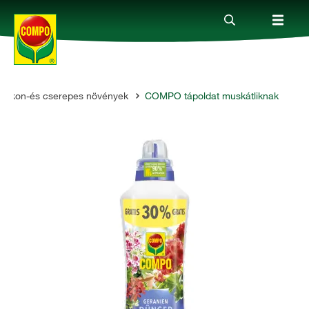
Balkon-és cserepes növények
COMPO tápoldat muskátliknak
Termékek
Megoldások
Fókuszban
Rólunk