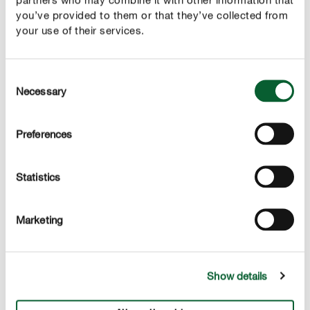
you’ve provided to them or that they’ve collected from
your use of their services.
Consent
Necessary
Előnyök
Selection
ásványi speciális folyékony műtrágya muskátlikhoz
Preferences
és csüngő növényekhez, pl. petúniákhoz és
szurfíniákhoz
Statistics
nagyon magas tápanyagtartalommal és extra vassal
a dús virágzáshoz és hosszan tartó zöldelléshez
Marketing
azonnal hatásos, erősíti az ellenállóképességet és
serkenti a gyökérnövekedést
Show details